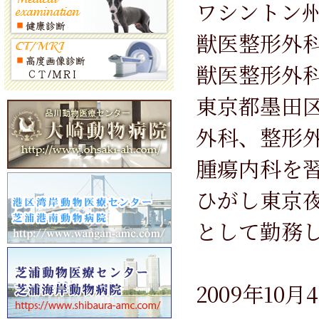
ワシントン
獣医整形外科 A
獣医整形外科 A
東京都墨田
外科、整形
腫瘍内科を
ひがし東京
として勤務
2009年1