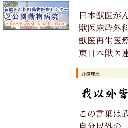
日本獣医が
獣医麻酔外
獣医再生医
東日本獣医
診療理念
この言葉は
自分以外の