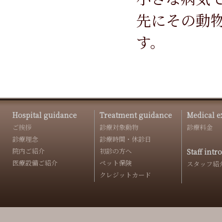
先にその動
す。
Hospital guidance
Treatment guidance
Medical e
ご挨拶
診療対象動物
診療料金
診療理念
診療時間・休診日
院内ご紹介
初診の方へ
Staff intr
医療設備ご紹介
ペット保険
スタッフ紹
クレジットカード