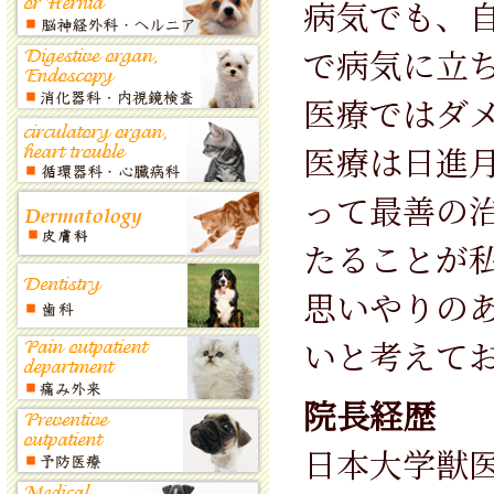
病気でも、
で病気に立
医療ではダ
医療は日進
って最善の
たることが
思いやりの
いと考えて
院長経歴
日本大学獣